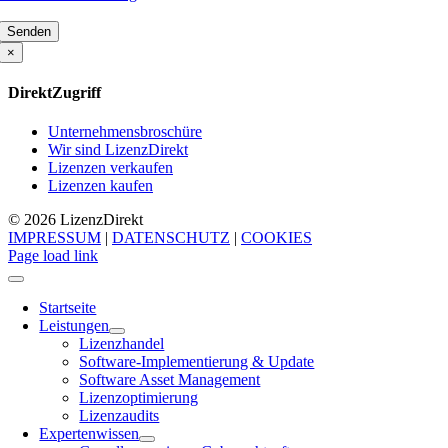
Bitte
lasse
×
dieses
Feld
DirektZugriff
leer.
Unternehmensbroschüre
Wir sind LizenzDirekt
Lizenzen verkaufen
Lizenzen kaufen
© 2026 Lizenz
Direkt
IMPRESSUM
|
DATENSCHUTZ
|
COOKIES
Page load link
Startseite
Leistungen
Lizenzhandel
Software-Implementierung & Update
Software Asset Management
Lizenzoptimierung
Lizenzaudits
Expertenwissen