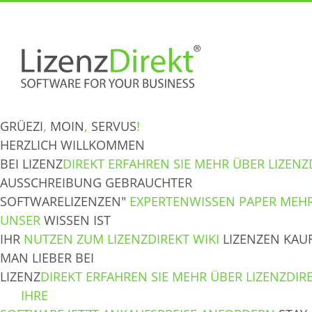
Skip
to
content
GRÜEZI
,
MOIN
,
SERVUS
!
HERZLICH WILLKOMMEN
BEI LIZENZ
DIREKT
ERFAHREN SIE MEHR ÜBER LIZENZ
AUSSCHREIBUNG GEBRAUCHTER
SOFTWARELIZENZEN"
EXPERTENWISSEN PAPER
MEHR
UNSER
WISSEN IST
IHR
NUTZEN
ZUM LIZENZDIREKT WIKI
LIZENZEN KAU
MAN LIEBER BEI
LIZENZ
DIREKT
ERFAHREN SIE MEHR ÜBER LIZENZDIR
SIE
IHRE