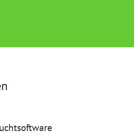
en
auchtsoftware