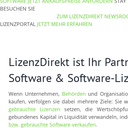
SOFTWARE
JETZT ANKAUFSPREISE ANFORDERN
STAY
BESUCHEN SIE
UNSEREN NEWSROOM
ZUM LIZENZDIREKT NEWSR
LIZENZPORTAL
JETZT MEHR ERFAHREN
LizenzDirekt ist Ihr Par
Software & Software-Li
Wenn Unternehmen,
Behörden
und Organisati
kaufen, verfolgen sie dabei mehrere Ziele: Sie 
gebrauchte Lizenzen
setzen, die Wertschöpfun
gebundenes Kapital in Liquidität verwandeln, in
bzw. gebrauchte Software verkaufen
.