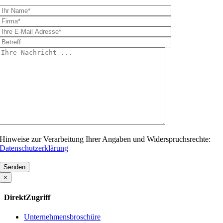
Hinweise zur Verarbeitung Ihrer Angaben und Widerspruchsrechte:
Datenschutzerklärung
Bitte
lasse
×
dieses
Feld
DirektZugriff
leer.
Unternehmensbroschüre