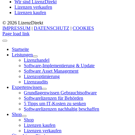
Wir sind LizenzDirekt
Lizenzen verkaufen
Lizenzen kaufen
© 2026 Lizenz
Direkt
IMPRESSUM
|
DATENSCHUTZ
|
COOKIES
Page load link
Startseite
Leistungen
Lizenzhandel
Software-Implementierung & Update
Software Asset Management
Lizenzoptimierung
Lizenzaudits
Expertenwissen
Grundlagenwissen Gebrauchtsoftware
Softwarelizenzen für Behörden
5 Tipps um IT-Kosten zu senken
Softwarelizenzen nachhaltig beschaffen
Shop
Shop
Lizenzen kaufen
Lizenzen verkaufen