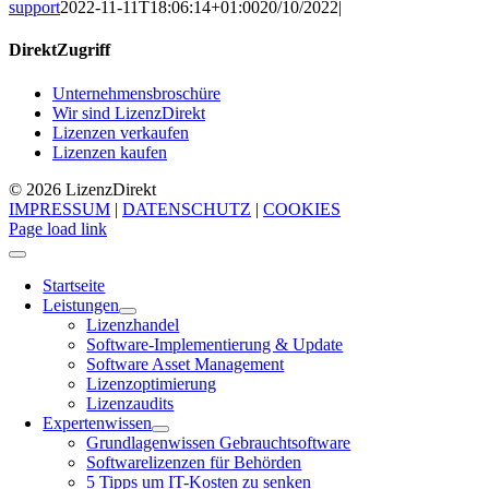
support
2022-11-11T18:06:14+01:00
20/10/2022
|
DirektZugriff
Unternehmensbroschüre
Wir sind LizenzDirekt
Lizenzen verkaufen
Lizenzen kaufen
© 2026 Lizenz
Direkt
IMPRESSUM
|
DATENSCHUTZ
|
COOKIES
Page load link
Startseite
Leistungen
Lizenzhandel
Software-Implementierung & Update
Software Asset Management
Lizenzoptimierung
Lizenzaudits
Expertenwissen
Grundlagenwissen Gebrauchtsoftware
Softwarelizenzen für Behörden
5 Tipps um IT-Kosten zu senken