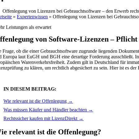
Offenlegung von Lizenzen bei Gebrauchtsoftware – den Erwerb rechts
rtseite
»
Expertenwissen
»
Offenlegung von Lizenzen bei Gebrauchtsof
hr Leistungen als erwartet
ffenlegung von Software-Lizenzen – Pflich
e Frage, ob die einer Gebrauchtsoftware zugrunde liegenden Dokument
d Europa laut EuGH und BGH eine derartige Forderung ausschließt. Inte
ropäischen Warenverkehrsfreiheit. Zudem gilt in Deutschland für immat
zenzprüfung zu klären, um rechtlich abgesichert zu sein. Hier ist es de
IN DIESEM BEITRAG:
Wie relevant ist die Offenlegung →
Was müssen Käufer und Händler beachten →
Rechtssicher kaufen mit LizenzDirekt →
ie relevant ist die Offenlegung?