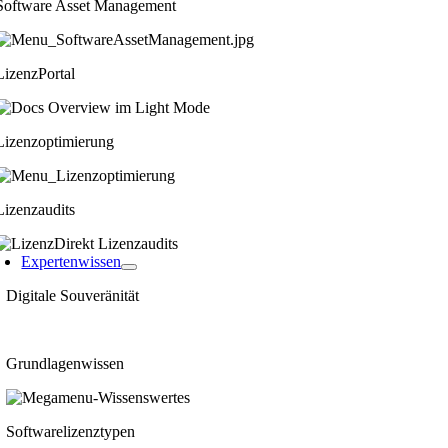
Software Asset Management
LizenzPortal
Lizenzoptimierung
Lizenzaudits
Expertenwissen
Digitale Souveränität
Grundlagenwissen
Softwarelizenztypen