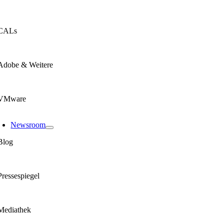
CALs
Adobe & Weitere
VMware
Newsroom
Blog
Pressespiegel
Mediathek