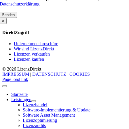
Datenschutzerklärung
Bitte
lasse
×
dieses
Feld
DirektZugriff
leer.
Unternehmensbroschüre
Wir sind LizenzDirekt
Lizenzen verkaufen
Lizenzen kaufen
© 2026 Lizenz
Direkt
IMPRESSUM
|
DATENSCHUTZ
|
COOKIES
Page load link
Startseite
Leistungen
Lizenzhandel
Software-Implementierung & Update
Software Asset Management
Lizenzoptimierung
Lizenzaudits