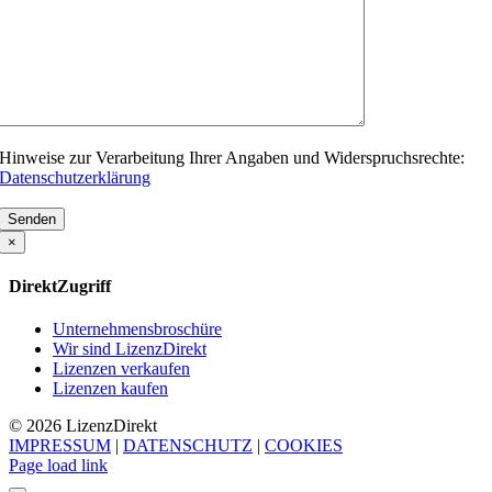
Hinweise zur Verarbeitung Ihrer Angaben und Widerspruchsrechte:
Datenschutzerklärung
Bitte
lasse
×
dieses
Feld
DirektZugriff
leer.
Unternehmensbroschüre
Wir sind LizenzDirekt
Lizenzen verkaufen
Lizenzen kaufen
© 2026 Lizenz
Direkt
IMPRESSUM
|
DATENSCHUTZ
|
COOKIES
Page load link