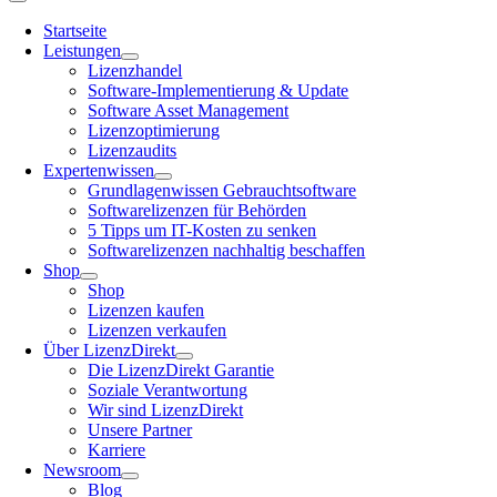
Startseite
Leistungen
Lizenzhandel
Software-Implementierung & Update
Software Asset Management
Lizenzoptimierung
Lizenzaudits
Expertenwissen
Grundlagenwissen Gebrauchtsoftware
Softwarelizenzen für Behörden
5 Tipps um IT-Kosten zu senken
Softwarelizenzen nachhaltig beschaffen
Shop
Shop
Lizenzen kaufen
Lizenzen verkaufen
Über LizenzDirekt
Die LizenzDirekt Garantie
Soziale Verantwortung
Wir sind LizenzDirekt
Unsere Partner
Karriere
Newsroom
Blog