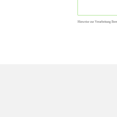
Hinweise zur Verarbeitung Ihr
Bitte
lasse
dieses
Feld
leer.