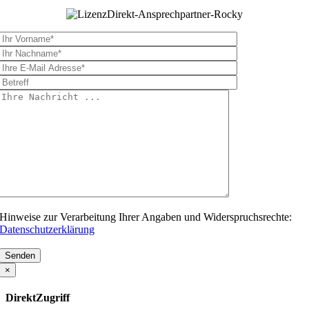
Hinweise zur Verarbeitung Ihrer Angaben und Widerspruchsrechte:
Datenschutzerklärung
Bitte
lasse
×
dieses
Feld
DirektZugriff
leer.