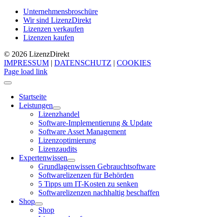
Unternehmensbroschüre
Wir sind LizenzDirekt
Lizenzen verkaufen
Lizenzen kaufen
© 2026 Lizenz
Direkt
IMPRESSUM
|
DATENSCHUTZ
|
COOKIES
Page load link
Startseite
Leistungen
Lizenzhandel
Software-Implementierung & Update
Software Asset Management
Lizenzoptimierung
Lizenzaudits
Expertenwissen
Grundlagenwissen Gebrauchtsoftware
Softwarelizenzen für Behörden
5 Tipps um IT-Kosten zu senken
Softwarelizenzen nachhaltig beschaffen
Shop
Shop