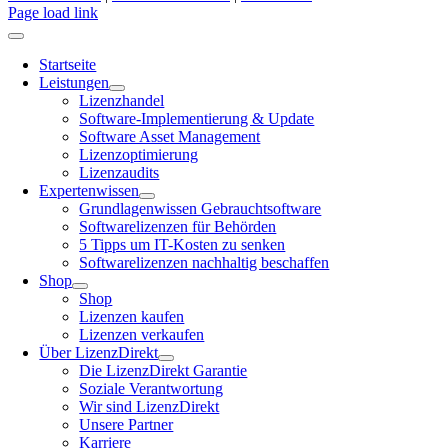
Page load link
Startseite
Leistungen
Lizenzhandel
Software-Implementierung & Update
Software Asset Management
Lizenzoptimierung
Lizenzaudits
Expertenwissen
Grundlagenwissen Gebrauchtsoftware
Softwarelizenzen für Behörden
5 Tipps um IT-Kosten zu senken
Softwarelizenzen nachhaltig beschaffen
Shop
Shop
Lizenzen kaufen
Lizenzen verkaufen
Über LizenzDirekt
Die LizenzDirekt Garantie
Soziale Verantwortung
Wir sind LizenzDirekt
Unsere Partner
Karriere