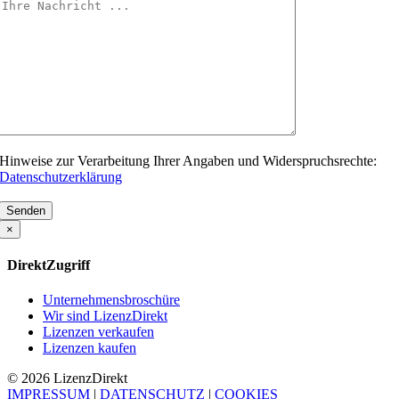
Hinweise zur Verarbeitung Ihrer Angaben und Widerspruchsrechte:
Datenschutzerklärung
Bitte
lasse
×
dieses
Feld
DirektZugriff
leer.
Unternehmensbroschüre
Wir sind LizenzDirekt
Lizenzen verkaufen
Lizenzen kaufen
© 2026 Lizenz
Direkt
IMPRESSUM
|
DATENSCHUTZ
|
COOKIES