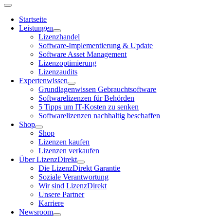
Startseite
Leistungen
Lizenzhandel
Software-Implementierung & Update
Software Asset Management
Lizenzoptimierung
Lizenzaudits
Expertenwissen
Grundlagenwissen Gebrauchtsoftware
Softwarelizenzen für Behörden
5 Tipps um IT-Kosten zu senken
Softwarelizenzen nachhaltig beschaffen
Shop
Shop
Lizenzen kaufen
Lizenzen verkaufen
Über LizenzDirekt
Die LizenzDirekt Garantie
Soziale Verantwortung
Wir sind LizenzDirekt
Unsere Partner
Karriere
Newsroom