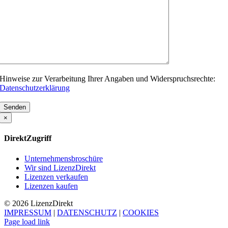
Hinweise zur Verarbeitung Ihrer Angaben und Widerspruchsrechte:
Datenschutzerklärung
Bitte
lasse
×
dieses
Feld
DirektZugriff
leer.
Unternehmensbroschüre
Wir sind LizenzDirekt
Lizenzen verkaufen
Lizenzen kaufen
© 2026 Lizenz
Direkt
IMPRESSUM
|
DATENSCHUTZ
|
COOKIES
Page load link