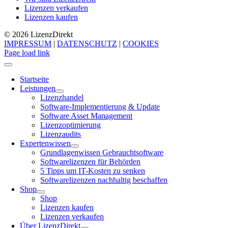
Lizenzen verkaufen
Lizenzen kaufen
© 2026 Lizenz
Direkt
IMPRESSUM
|
DATENSCHUTZ
|
COOKIES
Page load link
Startseite
Leistungen
Lizenzhandel
Software-Implementierung & Update
Software Asset Management
Lizenzoptimierung
Lizenzaudits
Expertenwissen
Grundlagenwissen Gebrauchtsoftware
Softwarelizenzen für Behörden
5 Tipps um IT-Kosten zu senken
Softwarelizenzen nachhaltig beschaffen
Shop
Shop
Lizenzen kaufen
Lizenzen verkaufen
Über LizenzDirekt