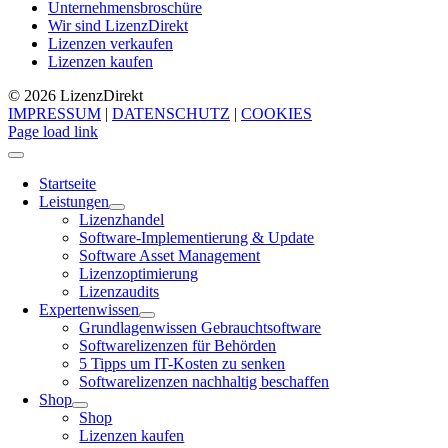
Unternehmensbroschüre
Wir sind LizenzDirekt
Lizenzen verkaufen
Lizenzen kaufen
© 2026 Lizenz
Direkt
IMPRESSUM
|
DATENSCHUTZ
|
COOKIES
Page load link
Startseite
Leistungen
Lizenzhandel
Software-Implementierung & Update
Software Asset Management
Lizenzoptimierung
Lizenzaudits
Expertenwissen
Grundlagenwissen Gebrauchtsoftware
Softwarelizenzen für Behörden
5 Tipps um IT-Kosten zu senken
Softwarelizenzen nachhaltig beschaffen
Shop
Shop
Lizenzen kaufen