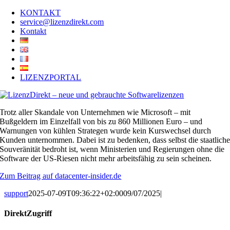
Skip
KONTAKT
to
service@lizenzdirekt.com
content
Kontakt
LIZENZPORTAL
Trotz aller Skandale von Unternehmen wie Microsoft – mit
Bußgeldern im Einzelfall von bis zu 860 Millionen Euro – und
Warnungen von kühlen Strategen wurde kein Kurswechsel durch
Kunden unternommen. Dabei ist zu bedenken, dass selbst die staatlich
Souveränität bedroht ist, wenn Ministerien und Regierungen ohne die
Software der US-Riesen nicht mehr arbeitsfähig zu sein scheinen.
Zum Beitrag auf datacenter-insider.de
support
2025-07-09T09:36:22+02:00
09/07/2025
|
DirektZugriff