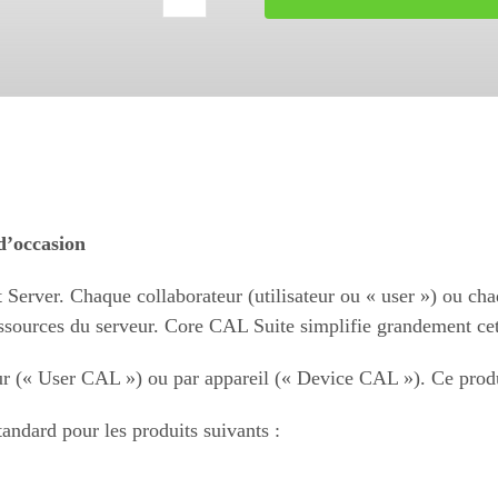
quantité
de
Microsoft
Enterprise
CAL
Suite
Device
2019
d’occasion
 Server. Chaque collaborateur (utilisateur ou « user ») ou cha
ssources du serveur. Core CAL Suite simplifie grandement cet
ur (« User CAL ») ou par appareil (« Device CAL »). Ce produit
ndard pour les produits suivants :