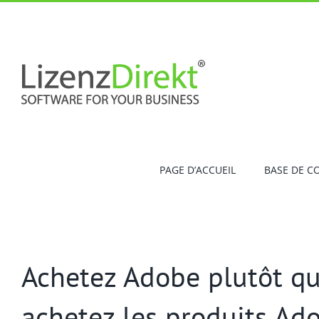
Skip
to
content
PAGE D’ACCUEIL
BASE DE C
Achetez Adobe plutôt qu
achetez les produits Ado