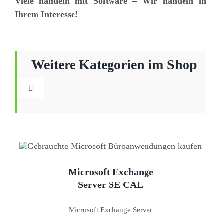
Viele handeln mit Software – Wir handeln in
Ihrem Interesse!
Weitere Kategorien im Shop
Toggle
Navigation
CAL Lizenzen
Betriebssysteme
Microsoft Exchange
Büroanwendungen
Server SE CAL
Microsoft Exchange Server
ADOBE und Weitere