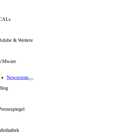
CALs
Adobe & Weitere
VMware
Newsroom
Blog
Pressespiegel
Mediathek