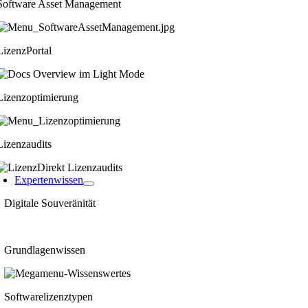
Software Asset Management
LizenzPortal
Lizenzoptimierung
Lizenzaudits
Expertenwissen
Digitale Souveränität
Grundlagenwissen
Softwarelizenztypen