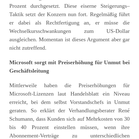
Prozent durchgesetzt. Diese eiserne
Steigerungs
–
Taktik setzt
der Konzern
nun fort
. Regelmäßig führt
er dabei als Rechtfertigung an, er müsse die
Wechselkursschwankungen zum US-Dollar
ausgleichen. Momentan
ist d
ieses Argument
aber gar
nicht zutreffend
.
Microsoft sorgt mit Preiserhöhung für Unmut
bei
Geschäftsleitung
Mittlerweile haben die Preiserhöhungen für
Microsoft-Lizenzen laut Handelsblatt ein Niveau
erreicht, bei dem selbst Vorstandschefs in Unmut
geraten.
So
erklärt
der
Verhandlungsberater René
Schumann, dass Kunden sich auf Mehrkosten von 30
bis 40 Prozent einstellen müssen, wenn ihre
Abo
nnement
-Verträge zu unterschiedlichen