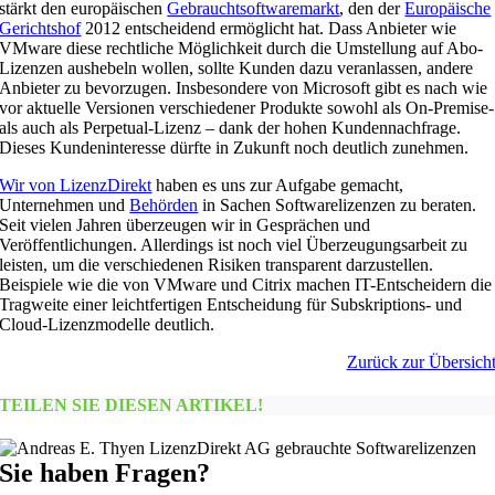
stärkt den europäischen
Gebrauchtsoftwaremarkt
, den der
Europäische
Gerichtshof
2012 entscheidend ermöglicht hat. Dass Anbieter wie
VMware diese rechtliche Möglichkeit durch die Umstellung auf Abo-
Lizenzen aushebeln wollen, sollte Kunden dazu veranlassen, andere
Anbieter zu bevorzugen. Insbesondere von Microsoft gibt es nach wie
vor aktuelle Versionen verschiedener Produkte sowohl als On-Premise-
als auch als Perpetual-Lizenz – dank der hohen Kundennachfrage.
Dieses Kundeninteresse dürfte in Zukunft noch deutlich zunehmen.
Wir von LizenzDirekt
haben es uns zur Aufgabe gemacht,
Unternehmen und
Behörden
in Sachen Softwarelizenzen zu beraten.
Seit vielen Jahren überzeugen wir in Gesprächen und
Veröffentlichungen. Allerdings ist noch viel Überzeugungsarbeit zu
leisten, um die verschiedenen Risiken transparent darzustellen.
Beispiele wie die von VMware und Citrix machen IT-Entscheidern die
Tragweite einer leichtfertigen Entscheidung für Subskriptions- und
Cloud-Lizenzmodelle deutlich.
Zurück zur Übersich
TEILEN SIE DIESEN ARTIKEL!
Sie haben Fragen?