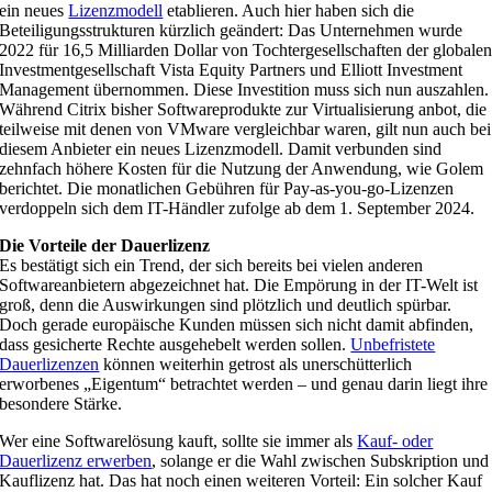
ein neues
Lizenzmodell
etablieren. Auch hier haben sich die
Beteiligungsstrukturen kürzlich geändert: Das Unternehmen wurde
2022 für 16,5 Milliarden Dollar von Tochtergesellschaften der globale
Investmentgesellschaft Vista Equity Partners und Elliott Investment
Management übernommen. Diese Investition muss sich nun auszahlen.
Während Citrix bisher Softwareprodukte zur Virtualisierung anbot, die
teilweise mit denen von VMware vergleichbar waren, gilt nun auch bei
diesem Anbieter ein neues Lizenzmodell. Damit verbunden sind
zehnfach höhere Kosten für die Nutzung der Anwendung, wie Golem
berichtet. Die monatlichen Gebühren für Pay-as-you-go-Lizenzen
verdoppeln sich dem IT-Händler zufolge ab dem 1. September 2024.
Die Vorteile der Dauerlizenz
Es bestätigt sich ein Trend, der sich bereits bei vielen anderen
Softwareanbietern abgezeichnet hat. Die Empörung in der IT-Welt ist
groß, denn die Auswirkungen sind plötzlich und deutlich spürbar.
Doch gerade europäische Kunden müssen sich nicht damit abfinden,
dass gesicherte Rechte ausgehebelt werden sollen.
Unbefristete
Dauerlizenzen
können weiterhin getrost als unerschütterlich
erworbenes „Eigentum“ betrachtet werden – und genau darin liegt ihre
besondere Stärke.
Wer eine Softwarelösung kauft, sollte sie immer als
Kauf- oder
Dauerlizenz erwerben
, solange er die Wahl zwischen Subskription und
Kauflizenz hat. Das hat noch einen weiteren Vorteil: Ein solcher Kauf