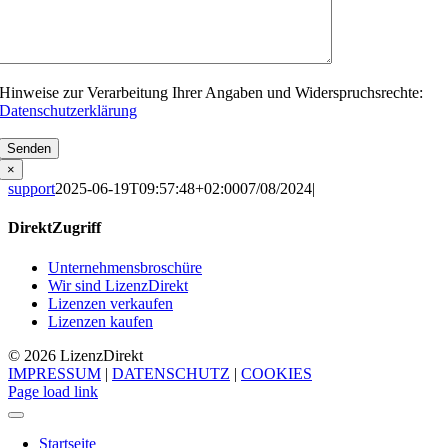
Hinweise zur Verarbeitung Ihrer Angaben und Widerspruchsrechte:
Datenschutzerklärung
Bitte
lasse
×
dieses
support
2025-06-19T09:57:48+02:00
07/08/2024
|
Feld
leer.
DirektZugriff
Unternehmensbroschüre
Wir sind LizenzDirekt
Lizenzen verkaufen
Lizenzen kaufen
© 2026 Lizenz
Direkt
IMPRESSUM
|
DATENSCHUTZ
|
COOKIES
Page load link
Startseite