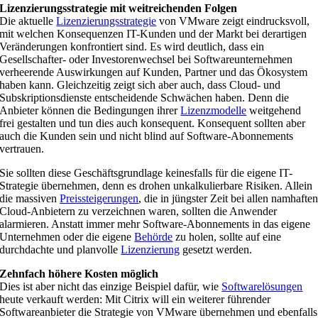
Lizenzierungsstrategie mit weitreichenden Folgen
Die aktuelle
Lizenzierungsstrategie
von VMware zeigt eindrucksvoll,
mit welchen Konsequenzen IT-Kunden und der Markt bei derartigen
Veränderungen konfrontiert sind. Es wird deutlich, dass ein
Gesellschafter- oder Investorenwechsel bei Softwareunternehmen
verheerende Auswirkungen auf Kunden, Partner und das Ökosystem
haben kann. Gleichzeitig zeigt sich aber auch, dass Cloud- und
Subskriptionsdienste entscheidende Schwächen haben. Denn die
Anbieter können die Bedingungen ihrer
Lizenzmodelle
weitgehend
frei gestalten und tun dies auch konsequent. Konsequent sollten aber
auch die Kunden sein und nicht blind auf Software-Abonnements
vertrauen.
Sie sollten diese Geschäftsgrundlage keinesfalls für die eigene IT-
Strategie übernehmen, denn es drohen unkalkulierbare Risiken. Allein
die massiven
Preissteigerungen
, die in jüngster Zeit bei allen namhafte
Cloud-Anbietern zu verzeichnen waren, sollten die Anwender
alarmieren. Anstatt immer mehr Software-Abonnements in das eigene
Unternehmen oder die eigene
Behörde
zu holen, sollte auf eine
durchdachte und planvolle
Lizenzierung
gesetzt werden.
Zehnfach höhere Kosten möglich
Dies ist aber nicht das einzige Beispiel dafür, wie
Softwarelösungen
heute verkauft werden: Mit Citrix will ein weiterer führender
Softwareanbieter die Strategie von VMware übernehmen und ebenfalls