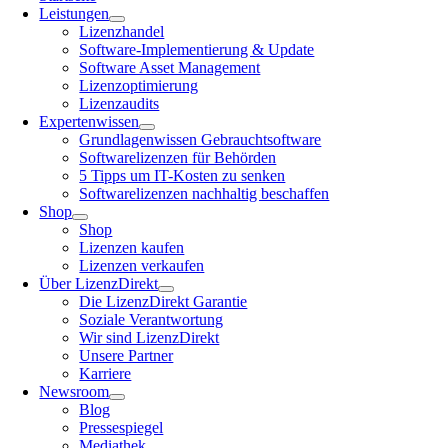
Leistungen
Lizenzhandel
Software-Implementierung & Update
Software Asset Management
Lizenzoptimierung
Lizenzaudits
Expertenwissen
Grundlagenwissen Gebrauchtsoftware
Softwarelizenzen für Behörden
5 Tipps um IT-Kosten zu senken
Softwarelizenzen nachhaltig beschaffen
Shop
Shop
Lizenzen kaufen
Lizenzen verkaufen
Über LizenzDirekt
Die LizenzDirekt Garantie
Soziale Verantwortung
Wir sind LizenzDirekt
Unsere Partner
Karriere
Newsroom
Blog
Pressespiegel
Mediathek