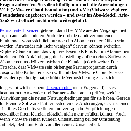
Fragen aufwerfen. So sollen künftig nur noch die Anwendungen
VCF (VMware Cloud Foundation) und VVF (VMware vSphere
Foundation) angeboten werden – und zwar im Abo-Modell. Aria-
SaaS wird offiziell nicht mehr weitergeführt.
Permanente Lizenzen
gehören damit bei VMware der Vergangenheit
an, da auch alle anderen Produkte und die damit verbundenen
Funktionen voraussichtlich nur noch im Abonnement erhältlich sein
werden. Anwender mit „sehr wenigen“ Servern können weiterhin
vSphere Standard und das vSphere Essentials Plus Kit im Abonnement
beziehen. Die Ankündigung der Umstellung auf ein reines Software-
Abonnementmodell verunsichert die Kunden jedoch weiter. Die
Tatsache, dass VMware sein bisheriges Partnerprogramm durch
ausgewählte Partner ersetzen will und den VMware Cloud Service
Providern gekündigt hat, erhöht die Verunsicherung zusätzlich.
Insgesamt wirft das neue
Lizenzmodell
mehr Fragen auf, als es
beantwortet. Anwender und Partner sollten genau prüfen, welche
Auswirkungen die neuen Nutzungsbedingungen für sie haben. Gerade
für kleinere Software-Partner bedeuten die Änderungen, dass sie einen
Teil ihres Geschäfts verlieren und vertragliche Verpflichtungen
gegenüber ihren Kunden plötzlich nicht mehr erfüllen können. Auch
wenn VMware seinen Kunden Unterstützung bei der Umstellung
anbietet, bleibt am Ende vor allem eines: Unsicherheit.