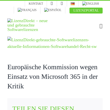
Skip
KONTAKT
to
LIZENZPORTAL
content
Zeige
grösseres
Bild
Europäische Kommission wegen
Einsatz von Microsoft 365 in der
Kritik
TEILEN SIE DIESEN